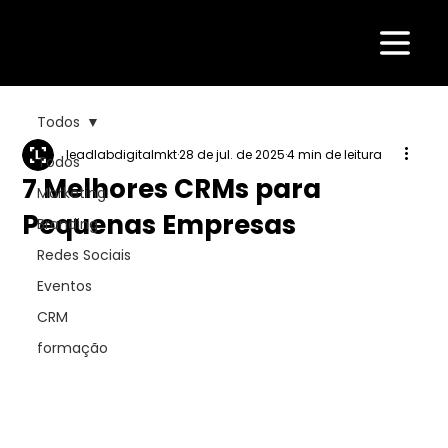
Todos
leadlabdigitalmkt
28 de jul. de 2025
4 min de leitura
Todos
7 Melhores CRMs para
Marketing
Pequenas Empresas
Branding
Redes Sociais
Eventos
CRM
formação