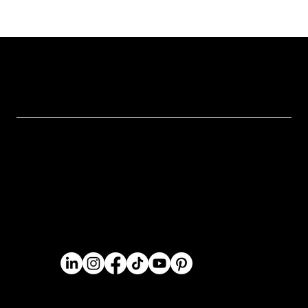
Lead Lab integra o júri do
WorldSkills Portugal em Marketing
Digital
hello@leadlab-digital.com
Home
Serviços
Formação
Termos e Condições
Blog
Política de Privacidade
Sobre