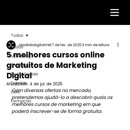
Todos
leadlabdigitalmkt
7 de fev. de 2025
3 min de leitura
Todos
5 melhores cursos online
Marketing
gratuitos de Marketing
Branding
Digital
Redes Sociais
Eventos
Atualizado:
4 de jul. de 2025
Com diversas ofertas no mercado, 
CRM
pretendemos ajudá-lo a descobrir quais os 
formação
melhores cursos de marketing em que 
poderá inscrever-se de forma gratuita.