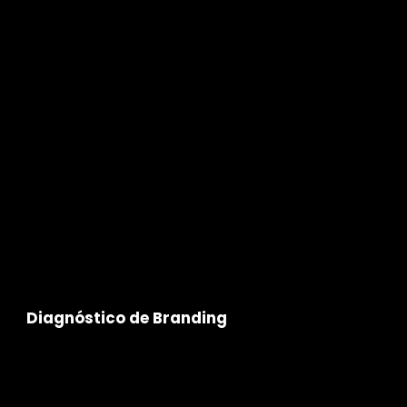
Mentoria & Formação
Formação 100% prática e à medida com especialistas experientes na área. Os nossos formadores lecionam no ensino profissional e superior.
Diagnóstico de Branding
Agende uma consulta sem compromisso com um dos nossos
especialistas e receba uma checklist de marca com pontos de
melhoria.