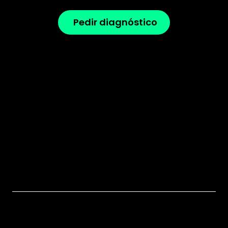
Pedir diagnóstico
hello@leadlab-digital.com
Home