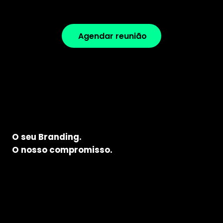
Agendar reunião
O seu Branding.
O nosso compromisso.
Assumimos a gestão da sua marca corporativa ou marca
pessoal, ou tornamo-nos a extensão perfeita para as suas
equipas ou de qualquer outra unidade de negócio que queira
crescer no digital.