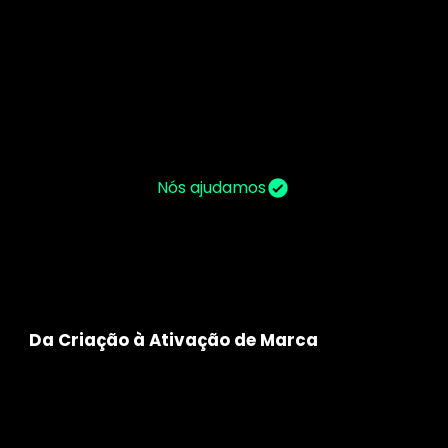
Está a expandir o negócio para novos mercados ou segmentos de clientes e precisa de
perceber como vai gerir o teu portfólio de marcas e produtos?
Nós ajudamos
Da Criação à Ativação de Marca
A nossa equipa multidisciplinar define e operacionaliza
estratégias que diferenciam a sua marca no mercado. Já
criámos +90 marcas em Portugal e Angola nos mais diversos
setores de atividade.