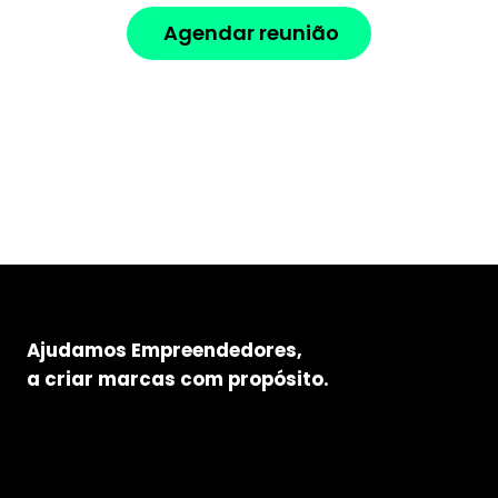
Agendar reunião
Ajudamos Empreendedores,
a criar marcas com propósito.
Se enfrenta algum destes desafios com a sua marca ou sente
que não tem os resultados esperados por alguma das
seguintes situações?