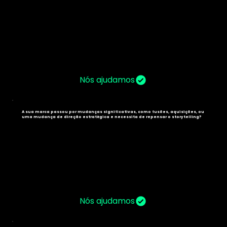
Nós ajudamos
A sua marca passou por mudanças significativas, como fusões, aquisições, ou
uma mudança de direção estratégica e necessita de repensar o storytelling?
Nós ajudamos